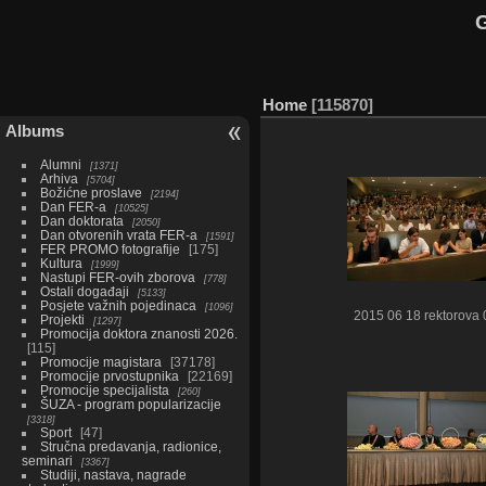
G
Home
115870
Albums
Alumni
1371
Arhiva
5704
Božićne proslave
2194
Dan FER-a
10525
Dan doktorata
2050
Dan otvorenih vrata FER-a
1591
FER PROMO fotografije
175
Kultura
1999
Nastupi FER-ovih zborova
778
Ostali događaji
5133
Posjete važnih pojedinaca
1096
2015 06 18 rektorova 
Projekti
1297
Promocija doktora znanosti 2026.
115
Promocije magistara
37178
Promocije prvostupnika
22169
Promocije specijalista
260
ŠUZA - program popularizacije
3318
Sport
47
Stručna predavanja, radionice,
seminari
3367
Studiji, nastava, nagrade