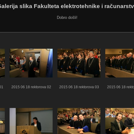
alerija slika Fakulteta elektrotehnike i računarst
Dobro došli!
01
2015 06 18 rektorova 02
2015 06 18 rektorova 03
2015 06 18 rekt