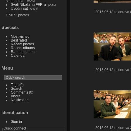
studentima
10939
Sveti Nikola na FER-u
2960
Uvodni sat
1604
2015 06 18 rektorova 
115873 photos
Specials
Most visited
Best rated
Recent photos
Recent albums
Random photos
Calendar
Menu
2015 06 18 rektorova 
Tags
(0)
Search
Comments
(0)
About
Notification
Identification
Sign in
2015 06 18 rektorova 
Quick connect