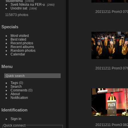
studentima
10939
Sveti Nikola na FER-u
2960
Uvodni sat
1604
20211211 Prom3 07
115873 photos
Specials
Most visited
Best rated
Recent photos
Recent albums
Random photos
Calendar
Menu
20211211 Prom3 07
Tags
(0)
Search
Comments
(0)
About
Notification
Identification
Sign in
20211211 Prom3 08
Quick connect