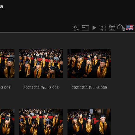
va
m3 067
20211211 Prom3 068
20211211 Prom3 069