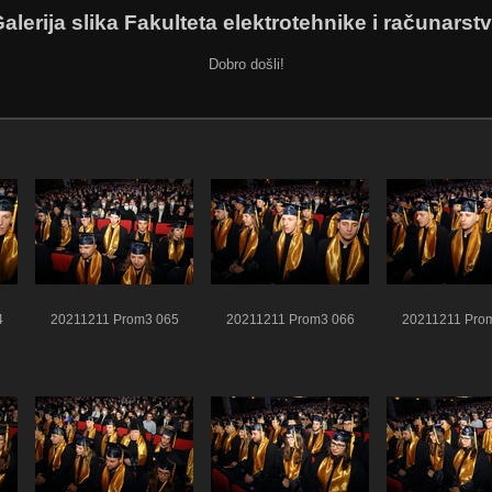
alerija slika Fakulteta elektrotehnike i računarst
Dobro došli!
4
20211211 Prom3 065
20211211 Prom3 066
20211211 Pro