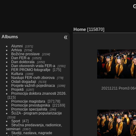
G
Home
115870
Albums
Alumni
1371
Arhiva
5704
Božićne proslave
2194
Dan FER-a
10525
Dan doktorata
2050
Dan otvorenih vrata FER-a
1591
FER PROMO fotografije
175
Kultura
1999
Nastupi FER-ovih zborova
778
Ostali događaji
5133
Posjete važnih pojedinaca
1096
20211211 Prom3 06
Projekti
1297
Promocija doktora znanosti 2026.
115
Promocije magistara
37178
Promocije prvostupnika
22169
Promocije specijalista
260
ŠUZA - program popularizacije
3318
Sport
47
Stručna predavanja, radionice,
seminari
3367
Studiji, nastava, nagrade