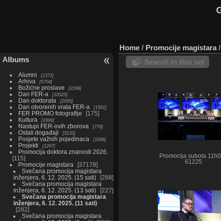
G
Home
/
Promocije magistara
Albums
Search in this set
Alumni
1371
Arhiva
5704
Božićne proslave
2194
Dan FER-a
10525
Dan doktorata
2050
Dan otvorenih vrata FER-a
1591
FER PROMO fotografije
175
Kultura
1999
Nastupi FER-ovih zborova
778
Ostali događaji
5133
Posjete važnih pojedinaca
1096
Projekti
1297
Promocija doktora znanosti 2026.
Promocija subota 11h
115
61225
Promocije magistara
37178
Svečana promocija magistara
inženjera, 6. 12. 2025. (15 sati)
288
Svečana promocija magistara
inženjera, 6. 12. 2025. (13 sati)
227
Svečana promocija magistara
inženjera, 6. 12. 2025. (11 sati)
282
Svečana promocija magistara