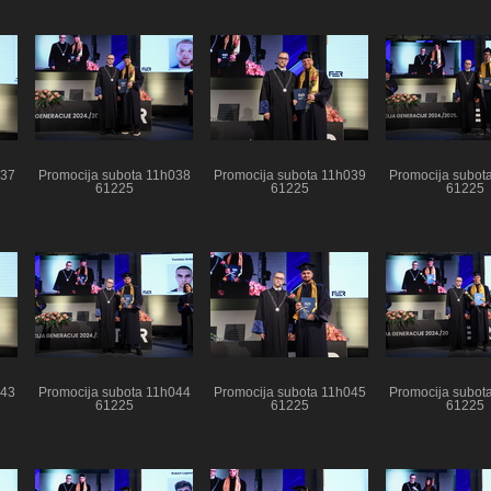
037
Promocija subota 11h038
Promocija subota 11h039
Promocija subot
61225
61225
61225
043
Promocija subota 11h044
Promocija subota 11h045
Promocija subot
61225
61225
61225