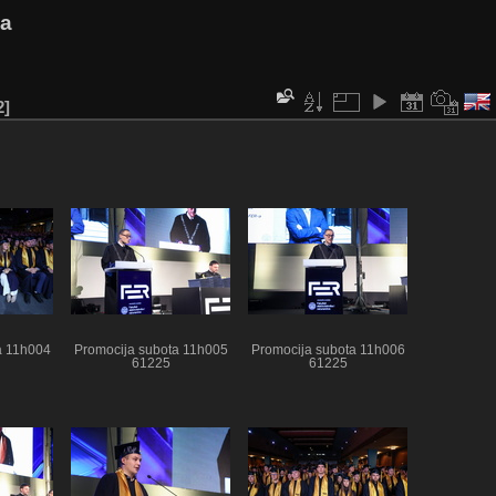
va
2
a 11h004
Promocija subota 11h005
Promocija subota 11h006
61225
61225