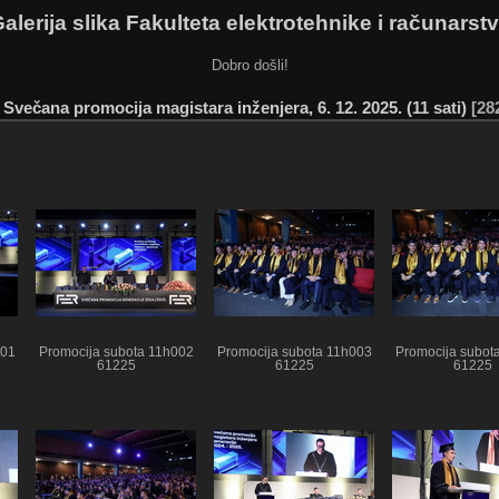
alerija slika Fakulteta elektrotehnike i računarst
Dobro došli!
/
Svečana promocija magistara inženjera, 6. 12. 2025. (11 sati)
28
001
Promocija subota 11h002
Promocija subota 11h003
Promocija subot
61225
61225
61225