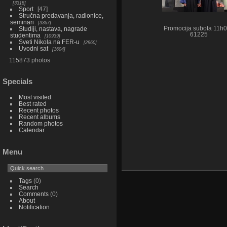
3318
Sport
47
Stručna predavanja, radionice,
seminari
3367
Studiji, nastava, nagrade
Promocija subota 11h
61225
studentima
10939
Sveti Nikola na FER-u
2960
Uvodni sat
1604
115873 photos
Specials
Most visited
Best rated
Recent photos
Recent albums
Random photos
Calendar
Menu
Tags
(0)
Search
Comments
(0)
About
Notification