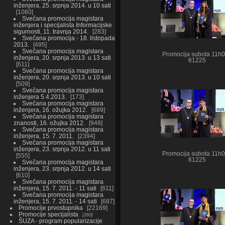
inženjera, 25. srpnja 2014. u 10 sati
1060
Svečana promocija magistara
inženjera i specijalista Informacijske
sigurnosti, 11. travnja 2014.
283
Svečana promocija - 18. listopada
2013.
495
Svečana promocija magistara
Promocija subota 11h
inženjera, 20. srpnja 2013. u 13 sati
61225
611
Svečana promocija magistara
inženjera, 20. srpnja 2013. u 10 sati
509
Svečana promocija magistara
inženjera 5.4.2013.
173
Svečana promocija magistara
inženjera, 16. ožujka 2012.
689
Svečana promocija magistara
znanosti, 16. ožujka 2012.
948
Svečana promocija magistara
inženjera, 15. 7. 2011.
2394
Svečana promocija magistara
inženjera, 23. srpnja 2012. u 11 sati
Promocija subota 11h
555
61225
Svečana promocija magistara
inženjera, 23. srpnja 2012. u 14 sati
610
Svečana promocija magistara
inženjera, 15. 7. 2011. - 11 sati
611
Svečana promocija magistara
inženjera, 15. 7. 2011. - 14 sati
687
Promocije prvostupnika
22169
Promocije specijalista
260
ŠUZA - program popularizacije