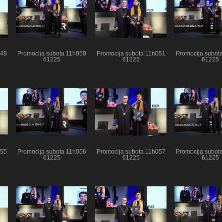
049
Promocija subota 11h050
Promocija subota 11h051
Promocija subot
61225
61225
61225
055
Promocija subota 11h056
Promocija subota 11h057
Promocija subot
61225
61225
61225