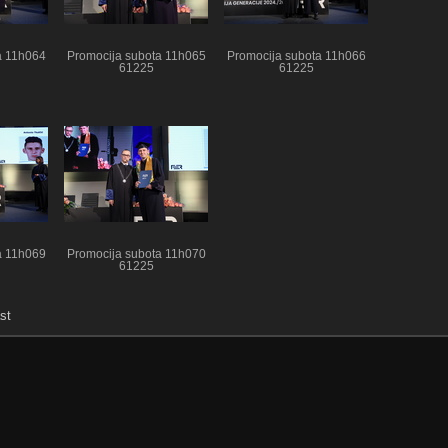
a 11h064
Promocija subota 11h065
Promocija subota 11h066
61225
61225
a 11h069
Promocija subota 11h070
61225
st