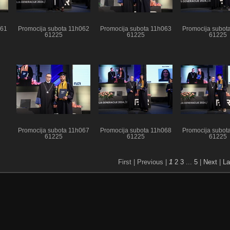
061
Promocija subota 11h062
Promocija subota 11h063
Promocija subot
61225
61225
61225
Promocija subota 11h067
Promocija subota 11h068
Promocija subot
61225
61225
61225
First |
Previous |
1
2
3
...
5
|
Next
|
La