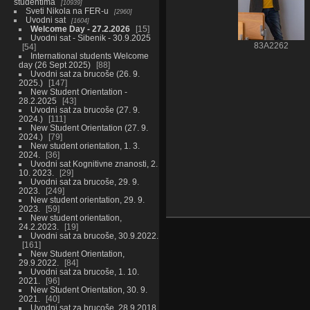
studentima
10939
Sveti Nikola na FER-u
2960
Uvodni sat
1604
Welcome Day - 27.2.2026
15
Uvodni sat - Sibenik - 30.9.2025
83A2262
54
International students Welcome
day (26 Sept 2025)
88
Uvodni sat za brucoše (26. 9.
2025.)
147
New Student Orientation -
28.2.2025
43
Uvodni sat za brucoše (27. 9.
2024.)
111
New Student Orientation (27. 9.
2024.)
79
New student orientation, 1. 3.
2024.
36
Uvodni sat Kognitivne znanosti, 2.
10. 2023.
29
Uvodni sat za brucoše, 29. 9.
2023.
249
New student orientation, 29. 9.
2023.
59
New student orientation,
24.2.2023.
19
Uvodni sat za brucoše, 30.9.2022.
161
New Student Orientation,
29.9.2022.
84
Uvodni sat za brucoše, 1. 10.
2021.
96
New Student Orientation, 30. 9.
2021.
40
Uvodni sat za brucoše, 28.9.2018.