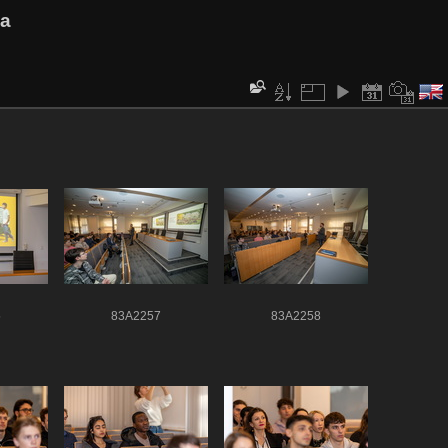
va
5
83A2257
83A2258