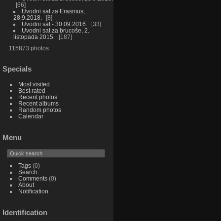
66
Uvodni sat za Erasmus,
28.9.2018.
8
Uvodni sat - 30.09.2016.
33
Uvodni sat za brucoše, 2.
listopada 2015.
187
115873 photos
Specials
Most visited
Best rated
Recent photos
Recent albums
Random photos
Calendar
Menu
Tags
(0)
Search
Comments
(0)
About
Notification
Identification