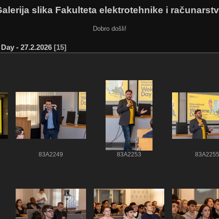
alerija slika Fakulteta elektrotehnike i računarst
Dobro došli!
Day - 27.2.2026
15
83A2249
83A2253
83A225