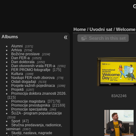
G
Home
/
Uvodni sat
/
Welcome 
Albums
Search in this set
Alumni
1371
Arhiva
5704
Božićne proslave
2194
Dan FER-a
10525
Dan doktorata
2050
Dan otvorenih vrata FER-a
1591
FER PROMO fotografije
175
Kultura
1999
Nastupi FER-ovih zborova
778
Ostali događaji
5133
Posjete važnih pojedinaca
1096
Projekti
1297
Promocija doktora znanosti 2026.
83A2246
115
Promocije magistara
37178
Promocije prvostupnika
22169
Promocije specijalista
260
ŠUZA - program popularizacije
3318
Sport
47
Stručna predavanja, radionice,
seminari
3367
Studiji, nastava, nagrade