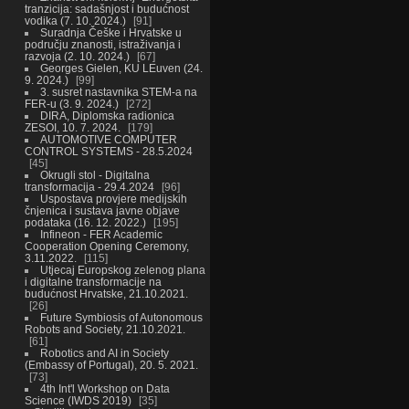
tranzicija: sadašnjost i budućnost
vodika (7. 10. 2024.)
91
Suradnja Češke i Hrvatske u
području znanosti, istraživanja i
razvoja (2. 10. 2024.)
67
Georges Gielen, KU LEuven (24.
9. 2024.)
99
3. susret nastavnika STEM-a na
FER-u (3. 9. 2024.)
272
DIRA, Diplomska radionica
ZESOI, 10. 7. 2024.
179
AUTOMOTIVE COMPUTER
CONTROL SYSTEMS - 28.5.2024
45
Okrugli stol - Digitalna
transformacija - 29.4.2024
96
Uspostava provjere medijskih
čnjenica i sustava javne objave
podataka (16. 12. 2022.)
195
Infineon - FER Academic
Cooperation Opening Ceremony,
3.11.2022.
115
Utjecaj Europskog zelenog plana
i digitalne transformacije na
budućnost Hrvatske, 21.10.2021.
26
Future Symbiosis of Autonomous
Robots and Society, 21.10.2021.
61
Robotics and AI in Society
(Embassy of Portugal), 20. 5. 2021.
73
4th Int'l Workshop on Data
Science (IWDS 2019)
35