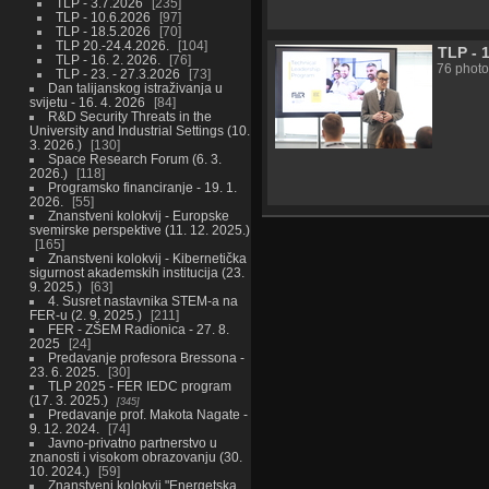
TLP - 3.7.2026
235
TLP - 10.6.2026
97
TLP - 18.5.2026
70
TLP 20.-24.4.2026.
104
TLP - 1
TLP - 16. 2. 2026.
76
76 photo
TLP - 23. - 27.3.2026
73
Dan talijanskog istraživanja u
svijetu - 16. 4. 2026
84
R&D Security Threats in the
University and Industrial Settings (10.
3. 2026.)
130
Space Research Forum (6. 3.
2026.)
118
Programsko financiranje - 19. 1.
2026.
55
Znanstveni kolokvij - Europske
svemirske perspektive (11. 12. 2025.)
165
Znanstveni kolokvij - Kibernetička
sigurnost akademskih institucija (23.
9. 2025.)
63
4. Susret nastavnika STEM-a na
FER-u (2. 9. 2025.)
211
FER - ZŠEM Radionica - 27. 8.
2025
24
Predavanje profesora Bressona -
23. 6. 2025.
30
TLP 2025 - FER IEDC program
(17. 3. 2025.)
345
Predavanje prof. Makota Nagate -
9. 12. 2024.
74
Javno-privatno partnerstvo u
znanosti i visokom obrazovanju (30.
10. 2024.)
59
Znanstveni kolokvij "Energetska