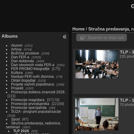
G
Home
/
Stručna predavanja, r
Albums
Search in this set
Alumni
1371
Arhiva
5704
TLP - 
Božićne proslave
2194
235 pho
Dan FER-a
10525
Dan doktorata
2050
Dan otvorenih vrata FER-a
1591
FER PROMO fotografije
175
Kultura
1999
Nastupi FER-ovih zborova
778
Ostali događaji
5133
Posjete važnih pojedinaca
1096
Projekti
1297
Promocija doktora znanosti 2026.
115
Promocije magistara
37178
TLP - 
Promocije prvostupnika
22169
70 photo
Promocije specijalista
260
ŠUZA - program popularizacije
3318
Sport
47
Stručna predavanja, radionice,
seminari
3367
TLP 2026
655