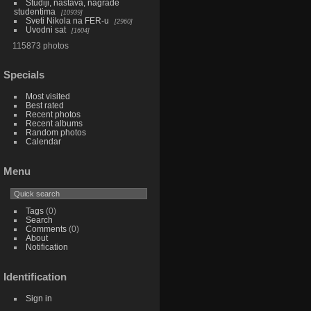
Studiji, nastava, nagrade
studentima
10939
Sveti Nikola na FER-u
2960
Uvodni sat
1604
115873 photos
Specials
Most visited
Best rated
Recent photos
Recent albums
Random photos
Calendar
Menu
Tags
(0)
Search
Comments
(0)
About
Notification
Identification
Sign in