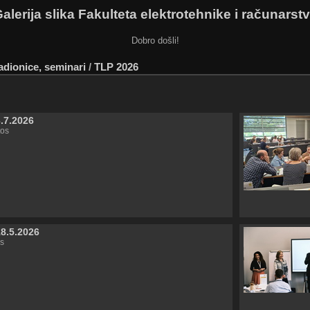
alerija slika Fakulteta elektrotehnike i računarst
Dobro došli!
adionice, seminari
/
TLP 2026
3.7.2026
tos
18.5.2026
s