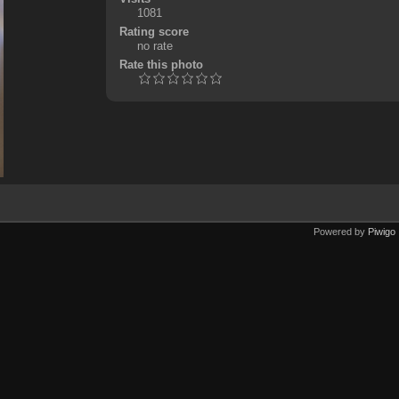
1081
Rating score
no rate
Rate this photo
Powered by
Piwigo