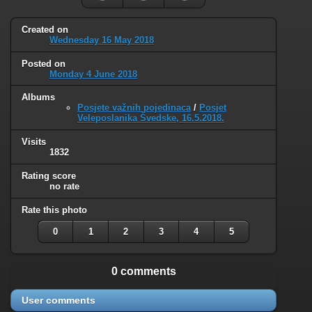
Created on
Wednesday 16 May 2018
Posted on
Monday 4 June 2018
Albums
Posjete važnih pojedinaca
/
Posjet
Veleposlanika Švedske, 16.5.2018.
Visits
1832
Rating score
no rate
Rate this photo
0
1
2
3
4
5
0 comments
User comments