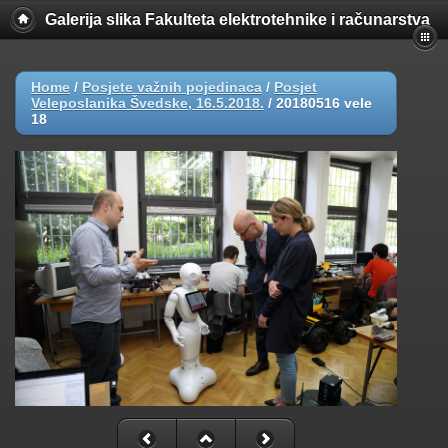
Galerija slika Fakulteta elektrotehnike i računarstva
Home
/
Posjete važnih pojedinaca
/
Posjet
Veleposlanika Švedske, 16.5.2018.
/
20180516 vele
18