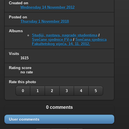
Created on
Wednesday 14 November 2012
Posted on
Thursday 1 November 2018
Albums
Studiji, nastava, nagrade studentima
/
Svečane sjednice FV-a
/
Svečana sjednica
Fakultetskog vijeća, 14. 11. 2012.
Visits
1615
Rating score
no rate
Rate this photo
0
1
2
3
4
5
0 comments
User comments