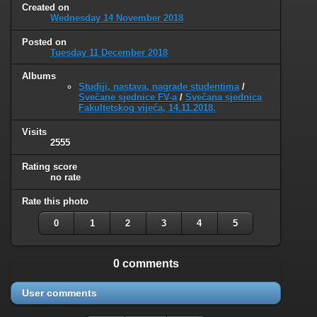
Created on
Wednesday 14 November 2018
Posted on
Tuesday 11 December 2018
Albums
Studiji, nastava, nagrade studentima
/
Svečane sjednice FV-a
/
Svečana sjednica
Fakultetskog vijeća, 14.11.2018.
Visits
2555
Rating score
no rate
Rate this photo
0
1
2
3
4
5
0 comments
User comments