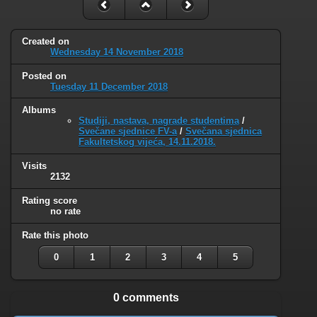
Created on
Wednesday 14 November 2018
Posted on
Tuesday 11 December 2018
Albums
Studiji, nastava, nagrade studentima
/
Svečane sjednice FV-a
/
Svečana sjednica
Fakultetskog vijeća, 14.11.2018.
Visits
2132
Rating score
no rate
Rate this photo
0
1
2
3
4
5
0 comments