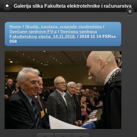
Galerija slika Fakulteta elektrotehnike i računarstva
Home
/
Studiji, nastava, nagrade studentima
/
Svečane sjednice FV-a
/
Svečana sjednica
Fakultetskog vijeća, 14.11.2018.
/
2018 11 14 FERss
058