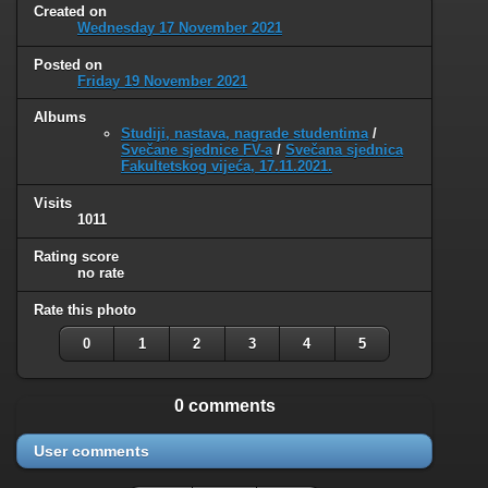
Created on
Wednesday 17 November 2021
Posted on
Friday 19 November 2021
Albums
Studiji, nastava, nagrade studentima
/
Svečane sjednice FV-a
/
Svečana sjednica
Fakultetskog vijeća, 17.11.2021.
Visits
1011
Rating score
no rate
Rate this photo
0
1
2
3
4
5
0 comments
User comments