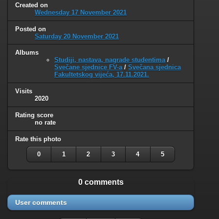
Created on
Wednesday 17 November 2021
Posted on
Saturday 20 November 2021
Albums
Studiji, nastava, nagrade studentima
/
Svečane sjednice FV-a
/
Svečana sjednica
Fakultetskog vijeća, 17.11.2021.
Visits
2020
Rating score
no rate
Rate this photo
0
1
2
3
4
5
0 comments
User comments