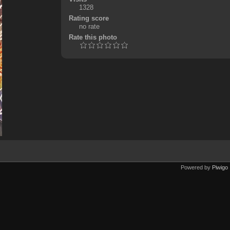
1328
Rating score
no rate
Rate this photo
Powered by
Piwigo