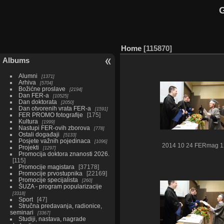
G
Home
115870
Albums
Alumni
1371
Arhiva
5704
Božićne proslave
2194
Dan FER-a
10525
Dan doktorata
2050
Dan otvorenih vrata FER-a
1591
FER PROMO fotografije
175
Kultura
1999
Nastupi FER-ovih zborova
778
Ostali događaji
5133
Posjete važnih pojedinaca
1096
2014 10 24 FERmag 1
Projekti
1297
Promocija doktora znanosti 2026.
115
Promocije magistara
37178
Promocije prvostupnika
22169
Promocije specijalista
260
ŠUZA - program popularizacije
3318
Sport
47
Stručna predavanja, radionice,
seminari
3367
Studiji, nastava, nagrade