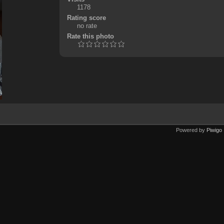
1178
Rating score
no rate
Rate this photo
Powered by
Piwigo