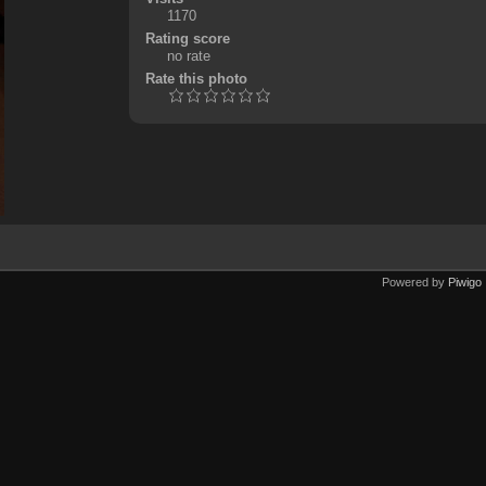
1170
Rating score
no rate
Rate this photo
Powered by
Piwigo