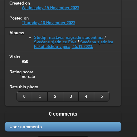
Created on
Wednesday 15 November 2023
Posted on
Thursday 16 November 2023
Albums
Studiji, nastava, nagrade studentima
/
Svečane sjednice FV-a
/
Svečana sjednica
Fakultetskog vijeća, 15.11.2023.
Visits
950
Rating score
no rate
Rate this photo
0
1
2
3
4
5
0 comments
User comments