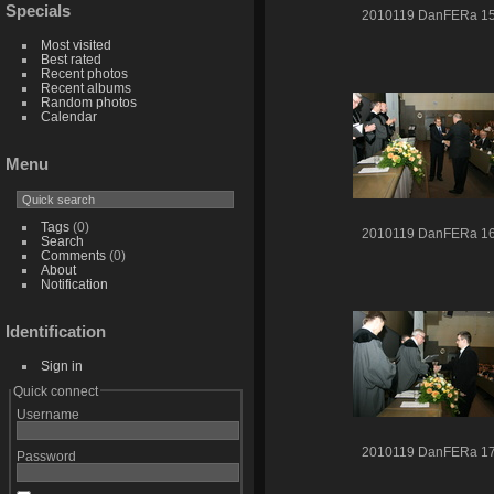
Specials
2010119 DanFERa 1
Most visited
Best rated
Recent photos
Recent albums
Random photos
Calendar
Menu
Tags
(0)
2010119 DanFERa 1
Search
Comments
(0)
About
Notification
Identification
Sign in
Quick connect
Username
2010119 DanFERa 1
Password