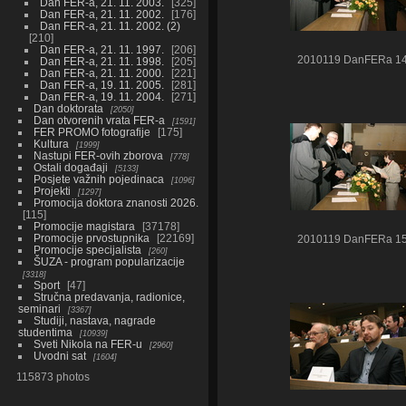
Dan FER-a, 21. 11. 2003.
325
Dan FER-a, 21. 11. 2002.
176
Dan FER-a, 21. 11. 2002. (2)
210
Dan FER-a, 21. 11. 1997.
206
2010119 DanFERa 1
Dan FER-a, 21. 11. 1998.
205
Dan FER-a, 21. 11. 2000.
221
Dan FER-a, 19. 11. 2005.
281
Dan FER-a, 19. 11. 2004.
271
Dan doktorata
2050
Dan otvorenih vrata FER-a
1591
FER PROMO fotografije
175
Kultura
1999
Nastupi FER-ovih zborova
778
Ostali događaji
5133
Posjete važnih pojedinaca
1096
Projekti
1297
Promocija doktora znanosti 2026.
115
Promocije magistara
37178
Promocije prvostupnika
22169
2010119 DanFERa 1
Promocije specijalista
260
ŠUZA - program popularizacije
3318
Sport
47
Stručna predavanja, radionice,
seminari
3367
Studiji, nastava, nagrade
studentima
10939
Sveti Nikola na FER-u
2960
Uvodni sat
1604
115873 photos