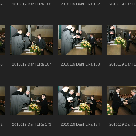
59
2010119 DanFERa 160
2010119 DanFERa 162
2010119 DanFE
66
2010119 DanFERa 167
2010119 DanFERa 168
2010119 DanFE
72
2010119 DanFERa 173
2010119 DanFERa 174
2010119 DanFE