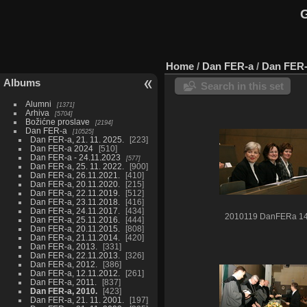
G
Home
/
Dan FER-a
/
Dan FER-
Albums
Search in this set
Alumni
1371
Arhiva
5704
Božićne proslave
2194
Dan FER-a
10525
Dan FER-a, 21. 11. 2025.
223
Dan FER-a 2024
510
Dan FER-a - 24.11.2023
577
Dan FER-a, 25. 11. 2022.
900
Dan FER-a, 26.11.2021.
410
Dan FER-a, 20.11.2020.
215
Dan FER-a, 22.11.2019.
512
Dan FER-a, 23.11.2018.
416
Dan FER-a, 24.11.2017.
434
2010119 DanFERa 1
Dan FER-a, 25.11.2016.
444
Dan FER-a, 20.11.2015.
808
Dan FER-a, 21.11.2014.
420
Dan FER-a, 2013.
331
Dan FER-a, 22.11.2013.
326
Dan FER-a, 2012.
386
Dan FER-a, 12.11.2012.
261
Dan FER-a, 2011.
837
Dan FER-a, 2010.
423
Dan FER-a, 21. 11. 2001.
197