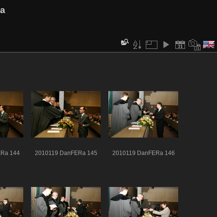
va
Ra 144
2010119 DanFERa 145
2010119 DanFERa 146