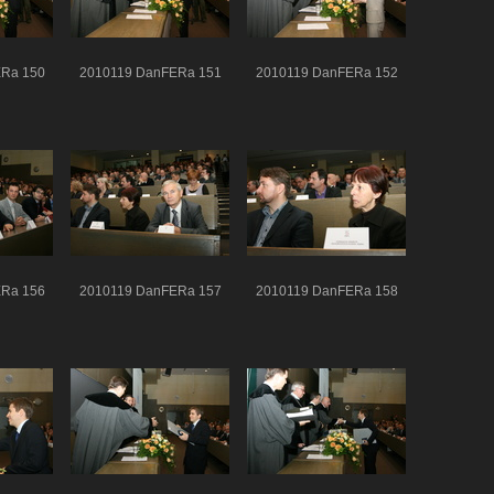
Ra 150
2010119 DanFERa 151
2010119 DanFERa 152
Ra 156
2010119 DanFERa 157
2010119 DanFERa 158