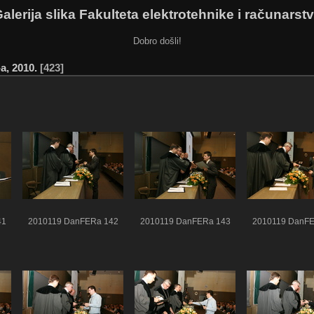
alerija slika Fakulteta elektrotehnike i računarst
Dobro došli!
a, 2010.
423
41
2010119 DanFERa 142
2010119 DanFERa 143
2010119 DanFE