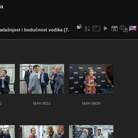
va
sadašnjost i budućnost vodika (7.
0
MAH 8651
MAH 8609