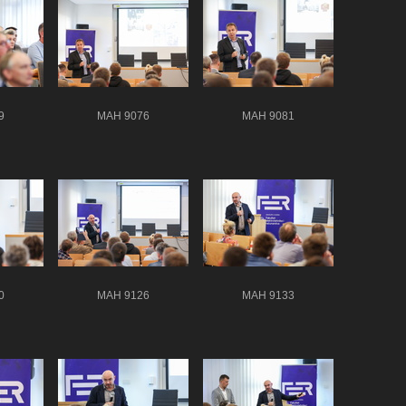
9
MAH 9076
MAH 9081
0
MAH 9126
MAH 9133