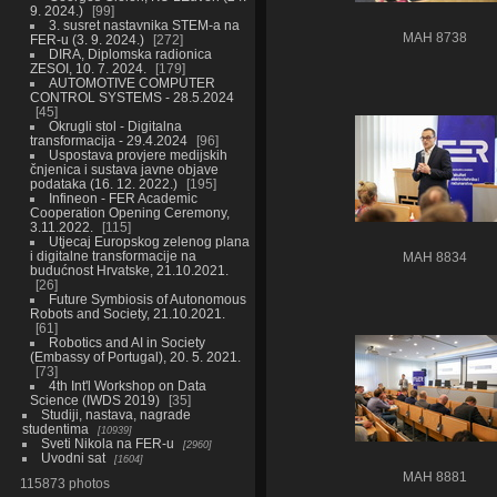
9. 2024.)
99
3. susret nastavnika STEM-a na
MAH 8738
FER-u (3. 9. 2024.)
272
DIRA, Diplomska radionica
ZESOI, 10. 7. 2024.
179
AUTOMOTIVE COMPUTER
CONTROL SYSTEMS - 28.5.2024
45
Okrugli stol - Digitalna
transformacija - 29.4.2024
96
Uspostava provjere medijskih
čnjenica i sustava javne objave
podataka (16. 12. 2022.)
195
Infineon - FER Academic
Cooperation Opening Ceremony,
3.11.2022.
115
Utjecaj Europskog zelenog plana
i digitalne transformacije na
MAH 8834
budućnost Hrvatske, 21.10.2021.
26
Future Symbiosis of Autonomous
Robots and Society, 21.10.2021.
61
Robotics and AI in Society
(Embassy of Portugal), 20. 5. 2021.
73
4th Int'l Workshop on Data
Science (IWDS 2019)
35
Studiji, nastava, nagrade
studentima
10939
Sveti Nikola na FER-u
2960
Uvodni sat
1604
MAH 8881
115873 photos