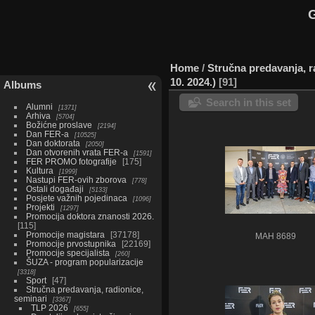
G
Home
/
Stručna predavanja, r
10. 2024.)
91
Albums
Search in this set
Alumni
1371
Arhiva
5704
Božićne proslave
2194
Dan FER-a
10525
Dan doktorata
2050
Dan otvorenih vrata FER-a
1591
FER PROMO fotografije
175
Kultura
1999
Nastupi FER-ovih zborova
778
Ostali događaji
5133
Posjete važnih pojedinaca
1096
Projekti
1297
Promocija doktora znanosti 2026.
115
Promocije magistara
37178
MAH 8689
Promocije prvostupnika
22169
Promocije specijalista
260
ŠUZA - program popularizacije
3318
Sport
47
Stručna predavanja, radionice,
seminari
3367
TLP 2026
655