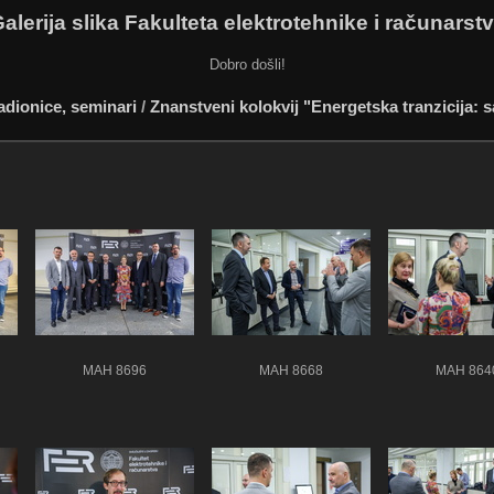
alerija slika Fakulteta elektrotehnike i računarst
Dobro došli!
adionice, seminari
/
Znanstveni kolokvij "Energetska tranzicija: 
MAH 8696
MAH 8668
MAH 864