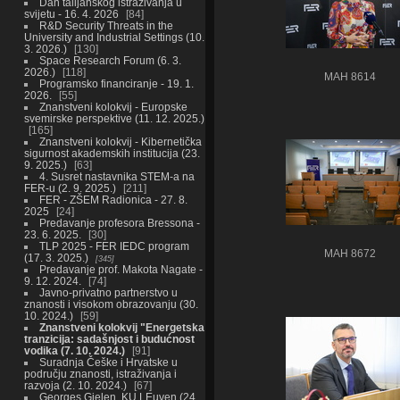
Dan talijanskog istraživanja u
svijetu - 16. 4. 2026
84
R&D Security Threats in the
University and Industrial Settings (10.
3. 2026.)
130
Space Research Forum (6. 3.
2026.)
118
MAH 8614
Programsko financiranje - 19. 1.
2026.
55
Znanstveni kolokvij - Europske
svemirske perspektive (11. 12. 2025.)
165
Znanstveni kolokvij - Kibernetička
sigurnost akademskih institucija (23.
9. 2025.)
63
4. Susret nastavnika STEM-a na
FER-u (2. 9. 2025.)
211
FER - ZŠEM Radionica - 27. 8.
2025
24
Predavanje profesora Bressona -
23. 6. 2025.
30
TLP 2025 - FER IEDC program
MAH 8672
(17. 3. 2025.)
345
Predavanje prof. Makota Nagate -
9. 12. 2024.
74
Javno-privatno partnerstvo u
znanosti i visokom obrazovanju (30.
10. 2024.)
59
Znanstveni kolokvij "Energetska
tranzicija: sadašnjost i budućnost
vodika (7. 10. 2024.)
91
Suradnja Češke i Hrvatske u
području znanosti, istraživanja i
razvoja (2. 10. 2024.)
67
Georges Gielen, KU LEuven (24.