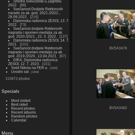
Smotra Sveučilišta u Zagrebu
2022.
98
Svečanost Dodjele Rektorovih
narade za ak. god. 2021./2022.,
28.09.2022.
216
Diplomska radionica ZESOI, 13. 7.
2022.
73
Svečanost dodjele Rektorovih
nagrada i spomen-medalja za ak.
god. 2020./2021., 22. 3. 2022.
137
Diplomska radionica ZESOI, 14. 7.
2021.
101
Svečanost dodjele Rektorovih
BV5A3476
nagrada i spomen-medalja za ak.
god. 2019./2020., 13.04.2021.
67
DIRA, Diplomska radionica
ZESOI, 12. 7. 2023.
101
Sveti Nikola na FER-u
2960
Uvodni sat
1604
115873 photos
Specials
Most visited
Best rated
BV5A3482
Recent photos
Recent albums
Random photos
Calendar
Menu