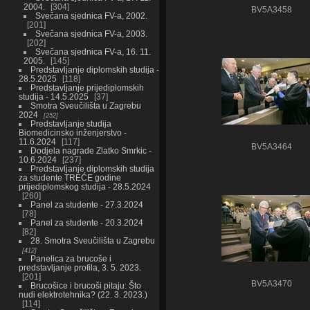
2004.
304
BV5A3458
Svečana sjednica FV-a, 2002.
201
Svečana sjednica FV-a, 2003.
202
Svečana sjednica FV-a, 16. 11.
2005.
145
Predstavljanje diplomskih studija -
28.5.2025
118
Predstavljanje prijediplomskih
studija - 14.5.2025
37
Smotra Sveučilišta u Zagrebu
2024
252
Predstavljanje studija
Biomedicinsko inženjerstvo -
11.6.2024
117
BV5A3464
Dodjela nagrade Zlatko Smrkic -
10.6.2024
237
Predstavljanje diplomskih studija
za studente TREĆE godine
prijediplomskog studija - 28.5.2024
260
Panel za studente - 27.3.2024
78
Panel za studente - 20.3.2024
82
28. Smotra Sveučilišta u Zagrebu
412
Panelica za brucoše i
predstavljanje profila, 3. 5. 2023.
201
BV5A3470
Brucošice i brucoši pitaju: Što
nudi elektrotehnika? (22. 3. 2023.)
114