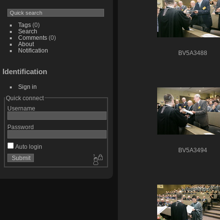
Tags
(0)
Search
Comments
(0)
About
Notification
BV5A3488
Identification
Sign in
Quick connect
Username
Password
Auto login
BV5A3494