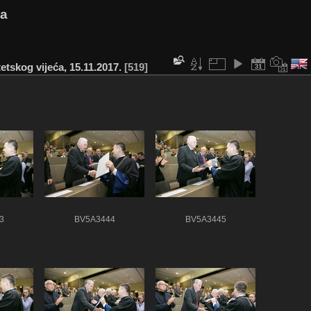
va
etskog vijeća, 15.11.2017.
519
3
BV5A3444
BV5A3445