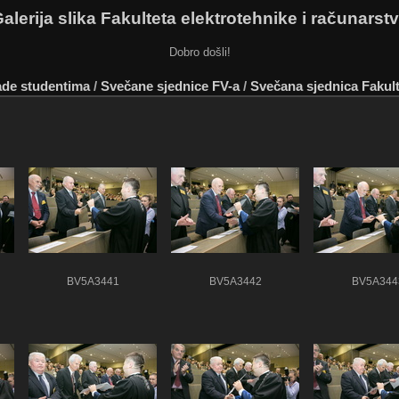
alerija slika Fakulteta elektrotehnike i računarst
Dobro došli!
rade studentima
/
Svečane sjednice FV-a
/
Svečana sjednica Fakult
BV5A3441
BV5A3442
BV5A344