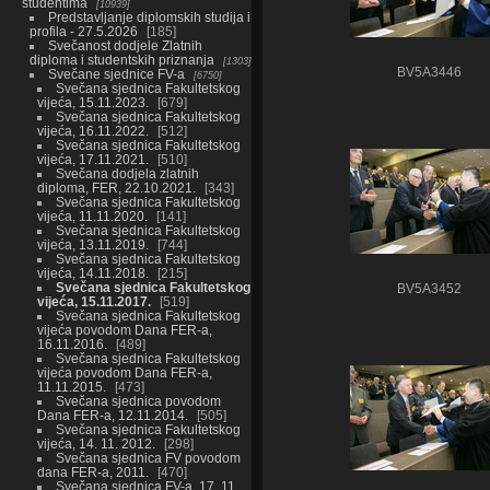
studentima
10939
Predstavljanje diplomskih studija i
profila - 27.5.2026
185
Svečanost dodjele Zlatnih
diploma i studentskih priznanja
1303
BV5A3446
Svečane sjednice FV-a
6750
Svečana sjednica Fakultetskog
vijeća, 15.11.2023.
679
Svečana sjednica Fakultetskog
vijeća, 16.11.2022.
512
Svečana sjednica Fakultetskog
vijeća, 17.11.2021.
510
Svečana dodjela zlatnih
diploma, FER, 22.10.2021.
343
Svečana sjednica Fakultetskog
vijeća, 11.11.2020.
141
Svečana sjednica Fakultetskog
vijeća, 13.11.2019.
744
Svečana sjednica Fakultetskog
vijeća, 14.11.2018.
215
Svečana sjednica Fakultetskog
BV5A3452
vijeća, 15.11.2017.
519
Svečana sjednica Fakultetskog
vijeća povodom Dana FER-a,
16.11.2016.
489
Svečana sjednica Fakultetskog
vijeća povodom Dana FER-a,
11.11.2015.
473
Svečana sjednica povodom
Dana FER-a, 12.11.2014.
505
Svečana sjednica Fakultetskog
vijeća, 14. 11. 2012.
298
Svečana sjednica FV povodom
dana FER-a, 2011.
470
Svečana sjednica FV-a, 17. 11.