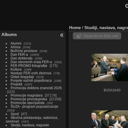
G
Home
/
Studiji, nastava, nag
Albums
Search in this set
Alumni
1371
Arhiva
5704
Božićne proslave
2194
Dan FER-a
10525
Dan doktorata
2050
Dan otvorenih vrata FER-a
1591
FER PROMO fotografije
175
Kultura
1999
Nastupi FER-ovih zborova
778
Ostali događaji
5133
Posjete važnih pojedinaca
1096
Projekti
1297
Promocija doktora znanosti 2026.
BV5A3440
115
Promocije magistara
37178
Promocije prvostupnika
22169
Promocije specijalista
260
ŠUZA - program popularizacije
3318
Sport
47
Stručna predavanja, radionice,
seminari
3367
Studiji, nastava, nagrade