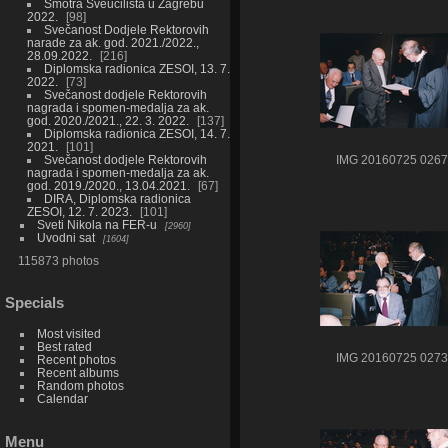
Smotra Sveučilišta u Zagrebu
2022.
98
Svečanost Dodjele Rektorovih
narade za ak. god. 2021./2022.,
28.09.2022.
216
Diplomska radionica ZESOI, 13. 7.
2022.
73
Svečanost dodjele Rektorovih
nagrada i spomen-medalja za ak.
god. 2020./2021., 22. 3. 2022.
137
Diplomska radionica ZESOI, 14. 7.
2021.
101
Svečanost dodjele Rektorovih
IMG 20160725 0267
nagrada i spomen-medalja za ak.
god. 2019./2020., 13.04.2021.
67
DIRA, Diplomska radionica
ZESOI, 12. 7. 2023.
101
Sveti Nikola na FER-u
2960
Uvodni sat
1604
115873 photos
Specials
Most visited
Best rated
IMG 20160725 0273
Recent photos
Recent albums
Random photos
Calendar
Menu