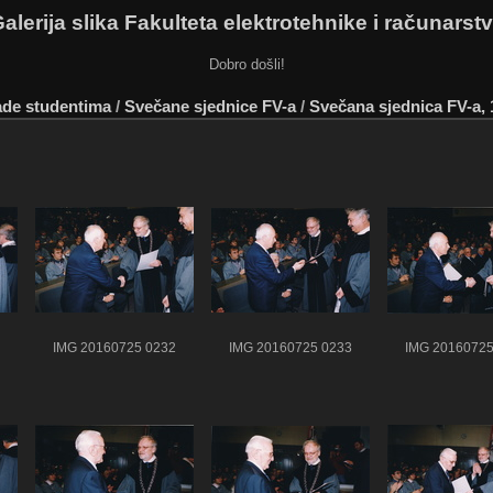
alerija slika Fakulteta elektrotehnike i računarst
Dobro došli!
rade studentima
/
Svečane sjednice FV-a
/
Svečana sjednica FV-a, 1
IMG 20160725 0232
IMG 20160725 0233
IMG 20160725