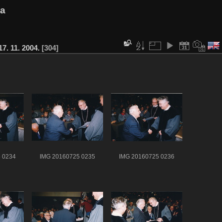
va
7. 11. 2004.
304
 0234
IMG 20160725 0235
IMG 20160725 0236