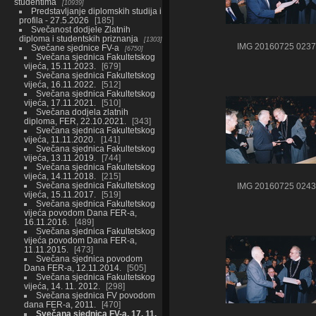
studentima
10939
Predstavljanje diplomskih studija i
profila - 27.5.2026
185
Svečanost dodjele Zlatnih
diploma i studentskih priznanja
1303
IMG 20160725 0237
Svečane sjednice FV-a
6750
Svečana sjednica Fakultetskog
vijeća, 15.11.2023.
679
Svečana sjednica Fakultetskog
vijeća, 16.11.2022.
512
Svečana sjednica Fakultetskog
vijeća, 17.11.2021.
510
Svečana dodjela zlatnih
diploma, FER, 22.10.2021.
343
Svečana sjednica Fakultetskog
vijeća, 11.11.2020.
141
Svečana sjednica Fakultetskog
vijeća, 13.11.2019.
744
Svečana sjednica Fakultetskog
vijeća, 14.11.2018.
215
Svečana sjednica Fakultetskog
IMG 20160725 0243
vijeća, 15.11.2017.
519
Svečana sjednica Fakultetskog
vijeća povodom Dana FER-a,
16.11.2016.
489
Svečana sjednica Fakultetskog
vijeća povodom Dana FER-a,
11.11.2015.
473
Svečana sjednica povodom
Dana FER-a, 12.11.2014.
505
Svečana sjednica Fakultetskog
vijeća, 14. 11. 2012.
298
Svečana sjednica FV povodom
dana FER-a, 2011.
470
Svečana sjednica FV-a, 17. 11.