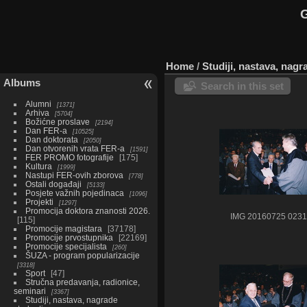
G
Home
/
Studiji, nastava, nag
Albums
Search in this set
Alumni
1371
Arhiva
5704
Božićne proslave
2194
Dan FER-a
10525
Dan doktorata
2050
Dan otvorenih vrata FER-a
1591
FER PROMO fotografije
175
Kultura
1999
Nastupi FER-ovih zborova
778
Ostali događaji
5133
Posjete važnih pojedinaca
1096
Projekti
1297
Promocija doktora znanosti 2026.
IMG 20160725 0231
115
Promocije magistara
37178
Promocije prvostupnika
22169
Promocije specijalista
260
ŠUZA - program popularizacije
3318
Sport
47
Stručna predavanja, radionice,
seminari
3367
Studiji, nastava, nagrade