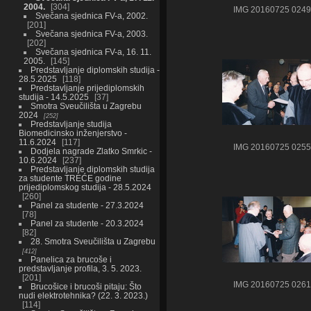
2004.
304
IMG 20160725 0249
Svečana sjednica FV-a, 2002.
201
Svečana sjednica FV-a, 2003.
202
Svečana sjednica FV-a, 16. 11.
2005.
145
Predstavljanje diplomskih studija -
28.5.2025
118
Predstavljanje prijediplomskih
studija - 14.5.2025
37
Smotra Sveučilišta u Zagrebu
2024
252
Predstavljanje studija
Biomedicinsko inženjerstvo -
11.6.2024
117
IMG 20160725 0255
Dodjela nagrade Zlatko Smrkic -
10.6.2024
237
Predstavljanje diplomskih studija
za studente TREĆE godine
prijediplomskog studija - 28.5.2024
260
Panel za studente - 27.3.2024
78
Panel za studente - 20.3.2024
82
28. Smotra Sveučilišta u Zagrebu
412
Panelica za brucoše i
predstavljanje profila, 3. 5. 2023.
201
IMG 20160725 0261
Brucošice i brucoši pitaju: Što
nudi elektrotehnika? (22. 3. 2023.)
114