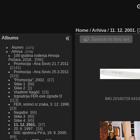
G
Home
/
Arhiva
/
11. 12. 2001.
Albums
Search in this set
Alumni
1371
Arhiva
5704
100 godina rođenja Hrvoja
Požara, 2016.
596
Promocija - Ana Sovic 21.7.2011
2141
Promocija - Ana Sovic 25.3.2011
315
"Promocija", 2002.
37
Slike 1
88
Slike 2
3
Vladimir Naglić
15
Izgradnja FER-ove zgrade D
IMG 20160729 0410
113
FER, snimci iz zraka, 3. 12. 1996.
23
Negativi
68
Slike 3
90
Slike 4
45
11. 12. 2001.
37
20. 6. 1997.
18
500. sjednica FV-a, 19. 9. 2000.
69