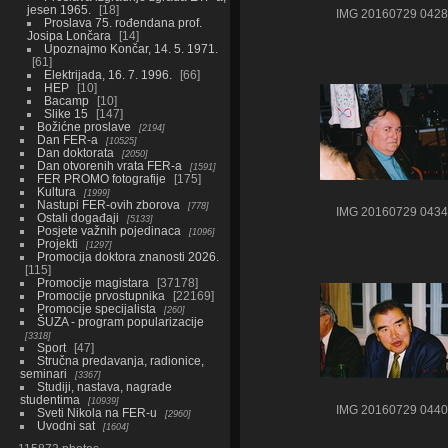
jesen 1965.
18
IMG 20160729 0428
Proslava 75. rođendana prof.
Josipa Lončara
14
Upoznajmo Končar, 14. 5. 1971.
61
Elektrijada, 16. 7. 1996.
66
HEP
10
Bacamp
10
Slike 15
147
Božićne proslave
2194
Dan FER-a
10525
Dan doktorata
2050
Dan otvorenih vrata FER-a
1591
FER PROMO fotografije
175
Kultura
1999
Nastupi FER-ovih zborova
778
IMG 20160729 0434
Ostali događaji
5133
Posjete važnih pojedinaca
1096
Projekti
1297
Promocija doktora znanosti 2026.
115
Promocije magistara
37178
Promocije prvostupnika
22169
Promocije specijalista
260
ŠUZA - program popularizacije
3318
Sport
47
Stručna predavanja, radionice,
seminari
3367
Studiji, nastava, nagrade
studentima
10939
IMG 20160729 0440
Sveti Nikola na FER-u
2960
Uvodni sat
1604