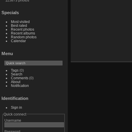
115873 photos
Specials
Most visited
Best rated
Recent photos
Recent albums
Random photos
Calendar
Menu
Tags
(0)
Search
Comments
(0)
About
Notification
Identification
Sign in
Quick connect
Username
Password