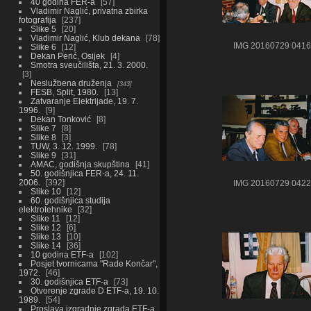
40 godina FER-a
57
Vladimir Naglić, privatna zbirka
fotografija
237
Slike 5
20
Vladimir Naglić, Klub dekana
78
IMG 20160729 0416
Slike 6
12
Dekan Perić, Osijek
4
Smotra sveučilišta, 21. 3. 2000.
3
Neslužbena druženja
343
FESB, Split, 1980.
13
Zatvaranje Elektrijade, 19. 7.
1996.
9
Dekan Tonković
8
Slike 7
8
Slike 8
3
TUW, 3. 12. 1999.
78
Slike 9
31
AMAC, godišnja skupština
41
50. godišnjica FER-a, 24. 11.
2006.
392
IMG 20160729 0422
Slike 10
12
60. godišnjica studija
elektrotehnike
32
Slike 11
12
Slike 12
6
Slike 13
10
Slike 14
36
10 godina ETF-a
102
Posjet tvornicama "Rade Končar",
1972.
46
30. godišnjica ETF-a
73
Otvorenje zgrade D ETF-a, 19. 10.
1989.
54
Proslava izgradnje zgrada ETF-a,