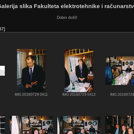
alerija slika Fakulteta elektrotehnike i računarst
Dobro došli!
37
IMG 20160729 0411
IMG 20160729 0412
IMG 20160729