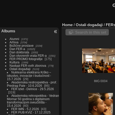
G
Home
/
Ostali događaji
/
FERsa
Albums
Search in this set
Alumni
1371
Arhiva
5704
Božićne proslave
2194
Dan FER-a
10525
Dan doktorata
2050
Dan otvorenih vrata FER-a
1591
FER PROMO fotografije
175
Kultura
1999
Nastupi FER-ovih zborova
778
Ostali događaji
5133
Nuklearna elektrana Krško –
iskustvo, inovacije i budućnost -
15.7.2026
29
IMG 0004
Akademska restrospektiva - prof.
Predrag Pale - 10.6.2026
86
FER Izlet - Delnice - 29.5.2026
319
Akademska retrospektiva - Vedran
Mornar 50 godina s digitalnom
transformacijom sveučilišta -
15.4.2026
40
FER WIN - 5.2.2026
43
FER PUB KVIZ - 17.12.2025