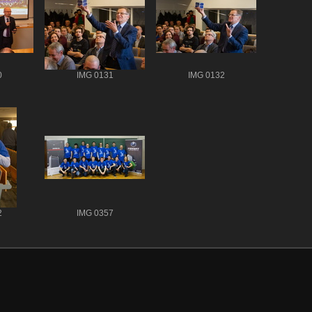
0
IMG 0131
IMG 0132
2
IMG 0357