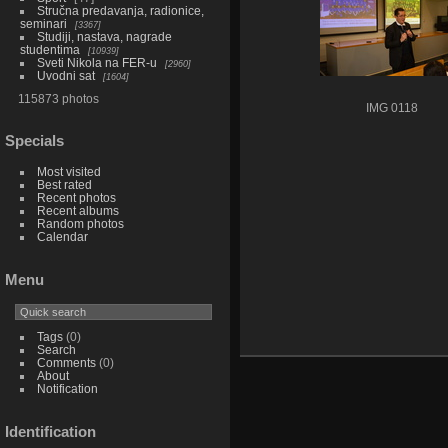
Stručna predavanja, radionice,
seminari
3367
Studiji, nastava, nagrade
studentima
10939
Sveti Nikola na FER-u
2960
Uvodni sat
1604
115873 photos
IMG 0118
Specials
Most visited
Best rated
Recent photos
Recent albums
Random photos
Calendar
Menu
Tags
(0)
Search
Comments
(0)
About
Notification
Identification