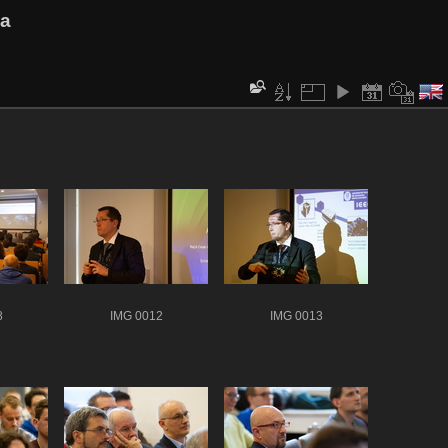
va
8
IMG 0012
IMG 0013