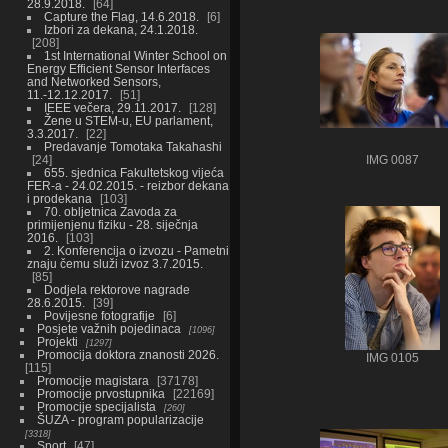
28.9.2018.
64
Capture the Flag, 14.6.2018.
6
Izbori za dekana, 24.1.2018.
208
1st International Winter School on
Energy Efficient Sensor Interfaces
and Networked Sensors,
11.-12.12.2017.
51
IEEE večera, 29.11.2017.
128
Žene u STEM-u, EU parlament,
3.3.2017.
22
Predavanje Tomotaka Takahashi
24
IMG 0087
655. sjednica Fakultetskog vijeća
FER-a - 24.02.2015. - reizbor dekana
i prodekana
103
70. obljetnica Zavoda za
primijenjenu fiziku - 28. siječnja
2016.
103
2. Konferencija o izvozu - Pametni
znaju čemu služi izvoz 3.7.2015.
85
Dodjela rektorove nagrade
28.6.2015.
39
Povijesne fotografije
6
Posjete važnih pojedinaca
1096
Projekti
1297
Promocija doktora znanosti 2026.
IMG 0105
115
Promocije magistara
37178
Promocije prvostupnika
22169
Promocije specijalista
260
ŠUZA - program popularizacije
3318
Sport
47