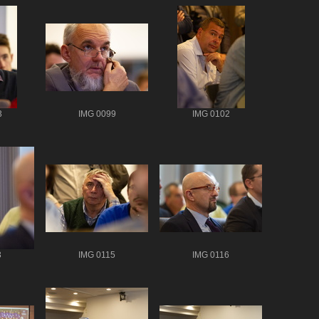
3
IMG 0099
IMG 0102
3
IMG 0115
IMG 0116