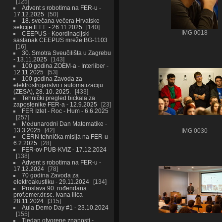
125
Advent s robotima na FER-u -
17.12.2025
50
18. svečana večera Hrvatske
sekcije IEEE - 26.11.2025
140
IMG 0018
CEEPUS - Koordinacijski
sastanak CEEPUS mreže BG-1103
16
30. Smotra Sveučilišta u Zagrebu
- 13.11.2025
143
100 godina ZOEM-a - Interliber -
12.11.2025
53
100 godina Zavoda za
elektrostrojarstvo i automatizaciju
(ZESA), 28. 10. 2025.
433
Tehnički pregled bickala za
zaposlenike FER-a - 12.9.2025
23
FER Izlet - Roc - Hum - 6.6.2025
257
Međunarodni Dan Matematike -
13.3.2025
42
IMG 0030
CERN tehnička misija na FER-u -
6.2.2025
28
FER-ov PUB-KVIZ - 17.12.2024
138
Advent s robotima na FER-u -
17.12.2024
78
70 godina Zavoda za
elektroakustiku - 29.11.2024
134
Proslava 90. rođendana
prof.emer.dr.sc. Ivana Ilića -
28.11.2024
315
Aula Demo Day #1 - 23.10.2024
155
Tjedan otvorene znanosti -