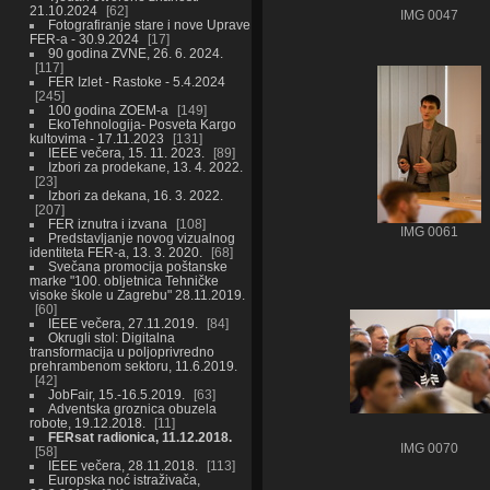
21.10.2024
62
IMG 0047
Fotografiranje stare i nove Uprave
FER-a - 30.9.2024
17
90 godina ZVNE, 26. 6. 2024.
117
FER Izlet - Rastoke - 5.4.2024
245
100 godina ZOEM-a
149
EkoTehnologija- Posveta Kargo
kultovima - 17.11.2023
131
IEEE večera, 15. 11. 2023.
89
Izbori za prodekane, 13. 4. 2022.
23
Izbori za dekana, 16. 3. 2022.
207
FER iznutra i izvana
108
IMG 0061
Predstavljanje novog vizualnog
identiteta FER-a, 13. 3. 2020.
68
Svečana promocija poštanske
marke "100. obljetnica Tehničke
visoke škole u Zagrebu" 28.11.2019.
60
IEEE večera, 27.11.2019.
84
Okrugli stol: Digitalna
transformacija u poljoprivredno
prehrambenom sektoru, 11.6.2019.
42
JobFair, 15.-16.5.2019.
63
Adventska groznica obuzela
robote, 19.12.2018.
11
FERsat radionica, 11.12.2018.
IMG 0070
58
IEEE večera, 28.11.2018.
113
Europska noć istraživača,