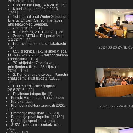
28.9.2018.
64
Capture the Flag, 14.6.2018.
6
Izbori za dekana, 24.1.2018.
208
1st International Winter School on
Energy Efficient Sensor Interfaces
and Networked Sensors,
11.-12.12.2017.
51
IEEE večera, 29.11.2017.
128
Žene u STEM-u, EU parlament,
3.3.2017.
22
Predavanje Tomotaka Takahashi
24
2024 06 26 ZVNE 03
655. sjednica Fakultetskog vijeća
FER-a - 24.02.2015. - reizbor dekana
i prodekana
103
70. obljetnica Zavoda za
primijenjenu fiziku - 28. siječnja
2016.
103
2. Konferencija o izvozu - Pametni
znaju čemu služi izvoz 3.7.2015.
85
Dodjela rektorove nagrade
28.6.2015.
39
Povijesne fotografije
6
Posjete važnih pojedinaca
1096
Projekti
1297
Promocija doktora znanosti 2026.
2024 06 26 ZVNE 0
115
Promocije magistara
37178
Promocije prvostupnika
22169
Promocije specijalista
260
ŠUZA - program popularizacije
3318
Sport
47