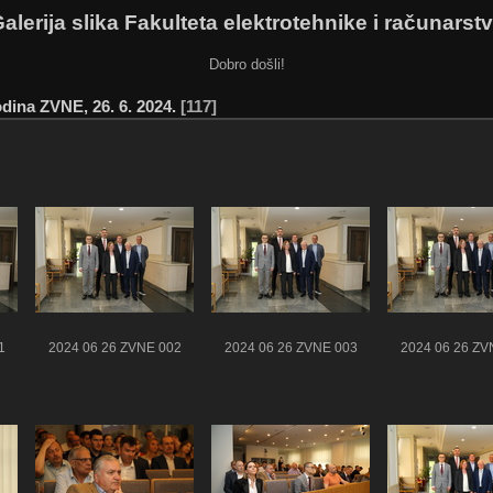
alerija slika Fakulteta elektrotehnike i računarst
Dobro došli!
dina ZVNE, 26. 6. 2024.
117
1
2024 06 26 ZVNE 002
2024 06 26 ZVNE 003
2024 06 26 ZV