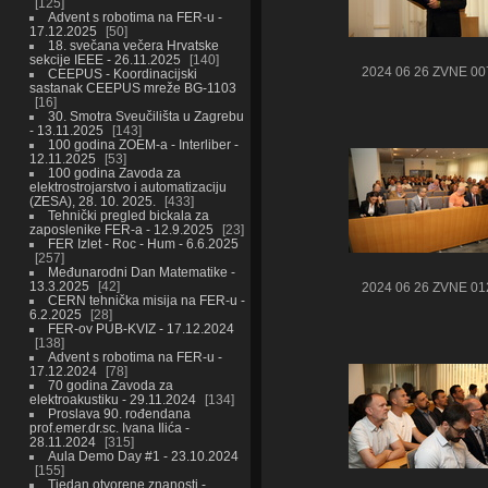
125
Advent s robotima na FER-u -
17.12.2025
50
18. svečana večera Hrvatske
sekcije IEEE - 26.11.2025
140
2024 06 26 ZVNE 00
CEEPUS - Koordinacijski
sastanak CEEPUS mreže BG-1103
16
30. Smotra Sveučilišta u Zagrebu
- 13.11.2025
143
100 godina ZOEM-a - Interliber -
12.11.2025
53
100 godina Zavoda za
elektrostrojarstvo i automatizaciju
(ZESA), 28. 10. 2025.
433
Tehnički pregled bickala za
zaposlenike FER-a - 12.9.2025
23
FER Izlet - Roc - Hum - 6.6.2025
257
Međunarodni Dan Matematike -
13.3.2025
42
2024 06 26 ZVNE 01
CERN tehnička misija na FER-u -
6.2.2025
28
FER-ov PUB-KVIZ - 17.12.2024
138
Advent s robotima na FER-u -
17.12.2024
78
70 godina Zavoda za
elektroakustiku - 29.11.2024
134
Proslava 90. rođendana
prof.emer.dr.sc. Ivana Ilića -
28.11.2024
315
Aula Demo Day #1 - 23.10.2024
155
Tjedan otvorene znanosti -