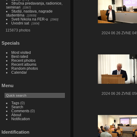
Stručna predavanja, radionice,
seminari
3367
Studiji, nastava, nagrade
studentima
10939
Sveti Nikola na FER-u
2960
Uvodni sat
1604
115873 photos
2024 06 26 ZVNE 04
Specials
Most visited
Best rated
Recent photos
Recent albums
Random photos
Calendar
Menu
2024 06 26 ZVNE 05
Tags
(0)
Search
Comments
(0)
About
Notification
Identification