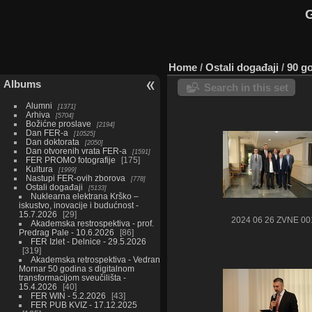
G
Home
/
Ostali događaji
/
90 go
Albums
Search in this set
Alumni
1371
Arhiva
5704
Božićne proslave
2194
Dan FER-a
10525
Dan doktorata
2050
Dan otvorenih vrata FER-a
1591
FER PROMO fotografije
175
Kultura
1999
Nastupi FER-ovih zborova
778
Ostali događaji
5133
Nuklearna elektrana Krško –
iskustvo, inovacije i budućnost -
15.7.2026
29
2024 06 26 ZVNE 00
Akademska restrospektiva - prof.
Predrag Pale - 10.6.2026
86
FER Izlet - Delnice - 29.5.2026
319
Akademska retrospektiva - Vedran
Mornar 50 godina s digitalnom
transformacijom sveučilišta -
15.4.2026
40
FER WIN - 5.2.2026
43
FER PUB KVIZ - 17.12.2025