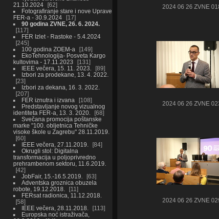
21.10.2024
62
2024 06 26 ZVNE 01
Fotografiranje stare i nove Uprave
FER-a - 30.9.2024
17
90 godina ZVNE, 26. 6. 2024.
117
FER Izlet - Rastoke - 5.4.2024
245
100 godina ZOEM-a
149
EkoTehnologija- Posveta Kargo
kultovima - 17.11.2023
131
IEEE večera, 15. 11. 2023.
89
Izbori za prodekane, 13. 4. 2022.
23
Izbori za dekana, 16. 3. 2022.
207
FER iznutra i izvana
108
2024 06 26 ZVNE 02
Predstavljanje novog vizualnog
identiteta FER-a, 13. 3. 2020.
68
Svečana promocija poštanske
marke "100. obljetnica Tehničke
visoke škole u Zagrebu" 28.11.2019.
60
IEEE večera, 27.11.2019.
84
Okrugli stol: Digitalna
transformacija u poljoprivredno
prehrambenom sektoru, 11.6.2019.
42
JobFair, 15.-16.5.2019.
63
Adventska groznica obuzela
robote, 19.12.2018.
11
FERsat radionica, 11.12.2018.
2024 06 26 ZVNE 02
58
IEEE večera, 28.11.2018.
113
Europska noć istraživača,